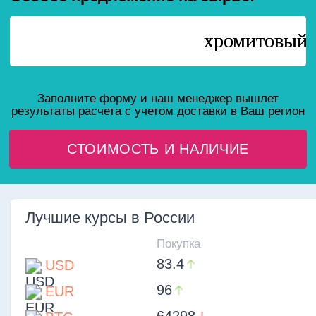
83.4
USD
96
EUR
64298
BTC
Предоставим индивидуальные условия
оплаты (
возможна постоплата
). Работаем
по федеральному
закону 44 и 223
ПРОМЫШЛЕННАЯ ХИМИЯ