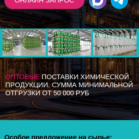
ОПТОВЫЕ
ПОСТАВКИ ХИМИЧЕСКОЙ
ПРОДУКЦИИ. СУММА МИНИМАЛЬНОЙ
ОТГРУЗКИ ОТ 50 000 РУБ
Особое предложение на сырье:
хромитовый песок | себациновая
Заполните форму и наш менеджер вышлет
результаты расчета с учетом доставки в Ваш регион
СТОИМОСТЬ И НАЛИЧИЕ
Лучшие курсы в
России
Покупка