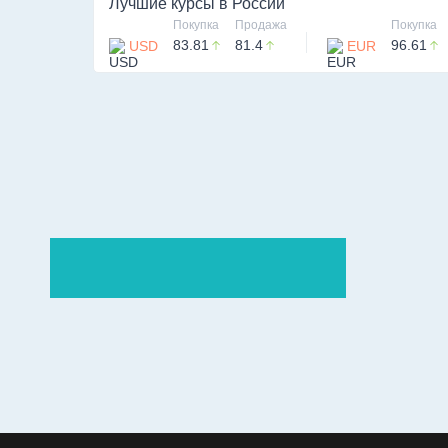
Лучшие курсы в
России
Покупка
Продажа
Покупка
83.81
81.4
96.61
USD
EUR
ООО «ХИМСТОР»
ИНН: 6679153079
Директор: Галактионов Сергей Владимирович
Почта:
himstore-info@mail.ru