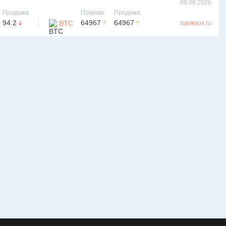
08.08.2026
Продажа
Покупка
Продажа
94.2
64967
64967
BTC
bankiros.ru
+7
ПЕРЕЗВОНИТЕ МНЕ