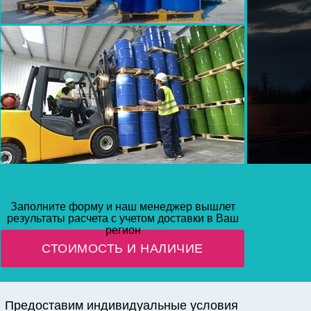
Заполните форму и наш менеджер вышлет
результаты расчета с учетом доставки в Ваш
регион
омитовый песок | себациновая кислота | янтарная к
СТОИМОСТЬ И НАЛИЧИЕ
Предоставим индивидуальные условия