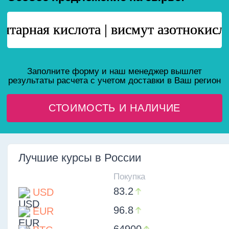
83.2
USD
96.8
EUR
64900
BTC
Предоставим индивидуальные условия
оплаты (
возможна постоплата
). Работаем
по федеральному
закону 44 и 223
НЕФТЯНАЯ ХИМИЯ