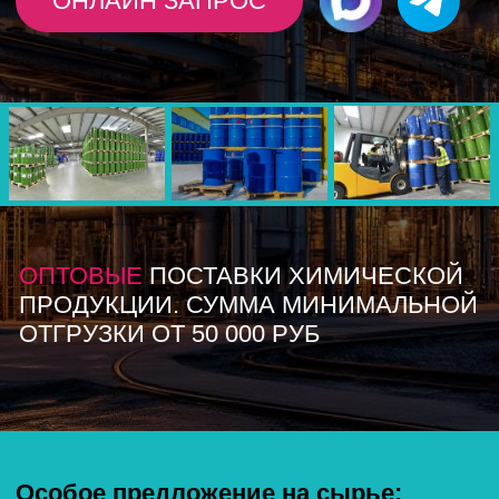
ОПТОВЫЕ
ПОСТАВКИ ХИМИЧЕСКОЙ
ПРОДУКЦИИ. СУММА МИНИМАЛЬНОЙ
ОТГРУЗКИ ОТ 50 000 РУБ
Особое предложение на сырье:
тарная кислота | висмут азотнокислый
Заполните форму и наш менеджер вышлет
результаты расчета с учетом доставки в Ваш регион
СТОИМОСТЬ И НАЛИЧИЕ
Лучшие курсы в
России
Покупка