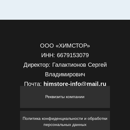
© 2022 сайт носит исключительно информационный характер
и не является публичной офертой, определяемой
положениями ГК РФ. Для получения подробной информации о
стоимости услуг обращайтесь в наш главный офис в г.
Екатеринбург, ул. Братская д.27/1 оф. 5 или по номерам
телефонов представленных на сайте.
сайт разработан
RAHMUS.RU
- от сайта до рекламы
всё в одном месте