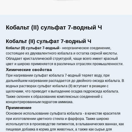
Кобальт (II) сульфат 7-водный Ч
Кобальт (II) сульфат 7-водный Ч
Кобальт (II) сульфат 7-водный
- неорганическое соединение,
состоящее из двухвалентного кобальта и остатка серной кислоты.
Обладает кристаллической структурой, чаще всего имеет красный
цвет и широко применяется в различных отраслях промышленности.
Химические свойства
При нагревании сульфат кобальта 7-водный теряет воду, при
дальнейшем нагревании распадается до двойного оксида кобальта. В
водных растворах сульфат кобальта (II) вступает в реакции с
щелочами, что приводит к выпадению осадка гидроксида кобальта.
Также склонен к образованию комплексных соединений с
концентрированным гидратом аммиака.
Применение
Основное использование сульфата кобальта - в качестве красителя
при изготовлении цветного стекла и фарфора. Также широко
используется в производстве пигментов, в гальванических ваннах, как
пищевая добавка в корма для животных, а также как сырье для