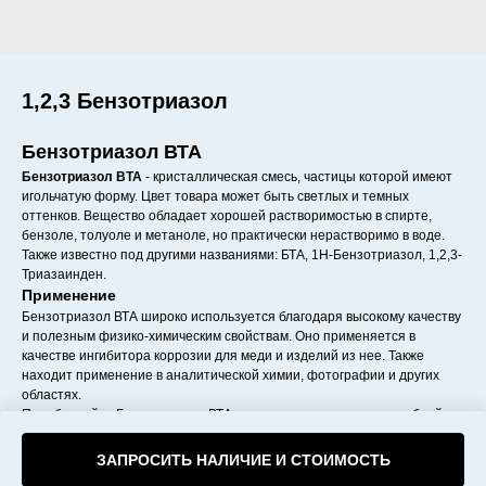
1,2,3 Бензотриазол
Бензотриазол ВТА
Бензотриазол ВТА
- кристаллическая смесь, частицы которой имеют
игольчатую форму. Цвет товара может быть светлых и темных
оттенков. Вещество обладает хорошей растворимостью в спирте,
бензоле, толуоле и метаноле, но практически нерастворимо в воде.
Также известно под другими названиями: БТА, 1H-Бензотриазол, 1,2,3-
Триазаинден.
Применение
Бензотриазол ВТА широко используется благодаря высокому качеству
и полезным физико-химическим свойствам. Оно применяется в
качестве ингибитора коррозии для меди и изделий из нее. Также
находит применение в аналитической химии, фотографии и других
областях.
Приобретайте Бензотриазол ВТА по выгодным условиям с удобной
доставкой и получайте хорошие скидки.
ЗАПРОСИТЬ НАЛИЧИЕ И СТОИМОСТЬ