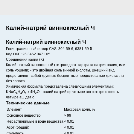
Калий-натрий виннокислый Ч
Калий-натрий виннокислый Ч
Регистрационный номер CAS: 304-59-6; 6381-59-5
Код ОКП: 26 3452 0471 05
Соединения калия (K)
Калий-натрий виннокислый (тетрагидрат тартрата натрия калия, или
соль Рошели) - это двойная соль винной кислоты. Внешний вид
представляет собой крупные бесцветные продолговатые кристаллы
без запаха.
Химическая формула представлена следующими элементами:
KNaC
H
O
x 4H
O – калий натрий це четыре аш четыре о шесть –
4
4
6
2
четыре аш два о.
Технические данные
Элемент
Массовая доля, %
Основное вещество
> 99
Нерастворимые в воде вещества
< 0,01
Азот (общий)
< 0,01
Сульфаты
< 0,01