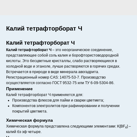
Калий тетрафторборат Ч
Калий тетрафторборат Ч
Калий тетрафторборат Ч
– это неорганическое соединение,
представляющее собой соль калия и борофтористоводородной
кислоты. Это бесцветные кристаллы, слабо растворяющиеся в
холодной воде и этаноле, лучше растворяются в горячих средах.
Встречается в природе в виде минерала авогадрита.
Регистрационный номер CAS: 14075-53-7. Производство
осуществляется согласно ГОСТ 9532-75 или ТУ 6-09-5304-86.
Применение
Калий тетрафторборат Ч применяется для:
Производства флюсов для пайки и сварки цветмета;
Компонентов электролитов при рафинировании и получении
покрытий цветмета.
Химическая формула
Химическая формула представлена следующими элементами: K[BF
] –
4
калий бэ эф четыре.