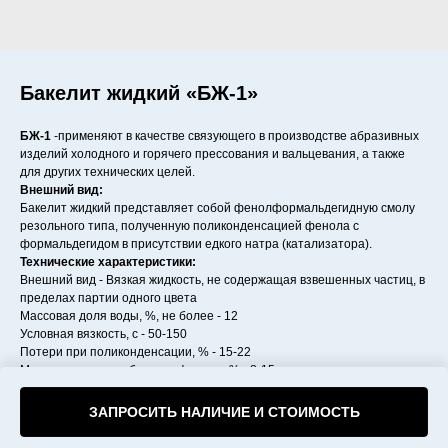
Бакелит жидкий «БЖ-1»
БЖ-1
-применяют в качестве связующего в производстве абразивных
изделий холодного и горячего прессования и вальцевания, а также
для других технических целей.
Внешний вид:
Бакелит жидкий представляет собой фенолформальдегидную смолу
резольного типа, полученную поликонденсацией фенола с
формальдегидом в присутствии едкого натра (катализатора).
Технические характеристики:
Внешний вид - Вязкая жидкость, не содержащая взвешенных частиц, в
пределах партии одного цвета
Массовая доля воды, %, не более - 12
Условная вязкость, с - 50-150
Потери при поликонденсации, % - 15-22
Массовая доля свободного фенола, % - 8-15
Время желатинизации, с - 60-180
ЗАПРОСИТЬ НАЛИЧИЕ И СТОИМОСТЬ