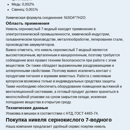
Медь: 0,002%
Свинец: 0,001%
Химическая формула соединения: NiSO4*7H2O.
Область применения
Никель сернокислый 7-водный находит применение в
электротехнической промышленности, химической индустрии,
гальваническом производстве, металлообработке, легировании стали,
производстве аккумуляторов.
Важно отметить, что никель сернокислый 7-водный является
высокотоксичным, мутагенным и канцерогенным, поэтому требуется
соблюдение всех правил техники безопасности при работе с этим
веществом. Он также обладает выраженными раздражающими и
аллергенными свойствами. Поэтому важно исключить контакт с
продуктами питания и кормами животных. Работа с никелевым
купоросом возможна только в индивидуальных средствах защиты.
Также необходимо обеспечить оборудование помещения вытяжной и
вентиляционной системами, а готовый продукт должен храниться в
многослойной упаковке на сухом закрытом складе, исключая
попадание вещества в открытую среду.
Технические данные
Упаковка в мешках в соответствии с НТД, ГОСТ 4465-74.
Покупка никеля сернокислого 7-водного
Наша компания предлагает удобный сервис покупки никель