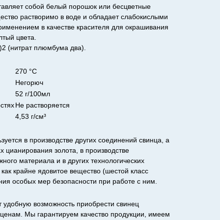
тавляет собой белый порошок или бесцветные
ество растворимо в воде и обладает слабокислыми
применением в качестве красителя для окрашивания
лтый цвета.
2 (нитрат плюмбума два).
270 °C
Негорюч
52 г/100мл
остях
Не растворяется
4,53 г/см³
зуется в производстве других соединений свинца, а
х цианирования золота, в производстве
ного материала и в других технологических
как крайне ядовитое вещество (шестой класс
ния особых мер безопасности при работе с ним.
 удобную возможность приобрести свинец
 ценам. Мы гарантируем качество продукции, имеем