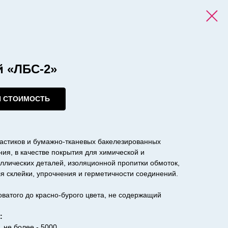
й «ЛБС-2»
И СТОИМОСТЬ
ластиков и бумажно-тканевых бакелезированных
ния, в качестве покрытия для химической и
ллических деталей, изоляционной пропитки обмоток,
ля склейки, упрочнения и герметичности соединений.
оватого до красно-бурого цвета, не содержащий
:
 не более - 5000