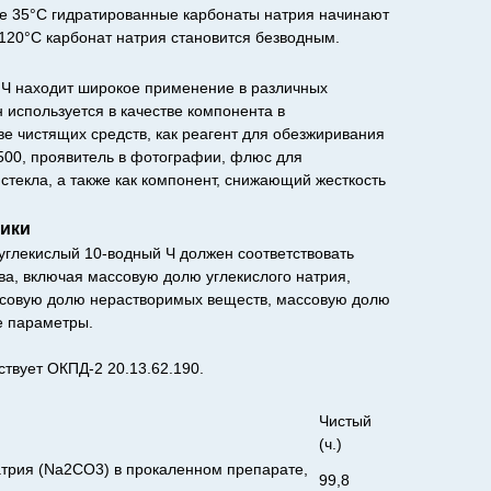
е 35°С гидратированные карбонаты натрия начинают
−120°C карбонат натрия становится безводным.
 Ч находит широкое применение в различных
используется в качестве компонента в
е чистящих средств, как реагент для обезжиривания
500, проявитель в фотографии, флюс для
стекла, а также как компонент, снижающий жесткость
тики
углекислый 10-водный Ч должен соответствовать
а, включая массовую долю углекислого натрия,
ссовую долю нерастворимых веществ, массовую долю
е параметры.
ствует ОКПД-2 20.13.62.190.
Чистый
(ч.)
атрия (Na2CO3) в прокаленном препарате,
99,8