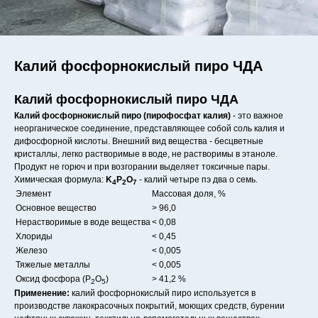
Калий фосфорнокислый пиро ЧДА
Калий фосфорнокислый пиро ЧДА
Калий фосфорнокислый пиро (пирофосфат калия)
- это важное
неорганическое соединение, представляющее собой соль калия и
дифосфорной кислоты. Внешний вид вещества - бесцветные
кристаллы, легко растворимые в воде, не растворимы в этаноле.
Продукт не горюч и при возгорании выделяет токсичные пары.
Химическая формула:
K
P
O
- калий четыре пэ два о семь.
4
2
7
Элемент
Массовая доля, %
Основное вещество
> 96,0
Нерастворимые в воде вещества
< 0,08
Хлориды
< 0,45
Железо
< 0,005
Тяжелые металлы
< 0,005
Оксид фосфора (P
O
)
> 41,2 %
2
5
Применение:
калий фосфорнокислый пиро используется в
производстве лакокрасочных покрытий, моющих средств, бурении