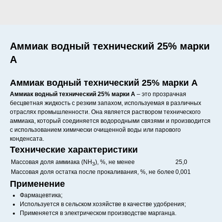
Аммиак водный технический 25% марки
А
Аммиак водный технический 25% марки А
Аммиак водный технический 25% марки А
– это прозрачная
бесцветная жидкость с резким запахом, используемая в различных
отраслях промышленности. Она является раствором технического
аммиака, который соединяется водородными связями и производится
с использованием химически очищенной воды или парового
конденсата.
Технические характеристики
Массовая доля аммиака (NH
), %, не менее
25,0
3
Массовая доля остатка после прокаливания, %, не более
0,001
Применение
Фармацевтика;
Используется в сельском хозяйстве в качестве удобрения;
Применяется в электрическом производстве марганца.