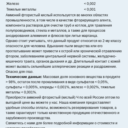
Железо
< 0,002
Тяжелые металлы
< 0,001
Аммоний фтористый кислый используется во многих областях
промышленности, в том числе в качестве фторирующего агента,
компонента растворов для очистки труб и котлов, для травления
полупроводников, стекла и металлов, а также для процессов
анодирования алюминия и флюсов при литье марганца.
Однако стоит учитывать, что данный продукт относится ко 2-му классу
опасности для человека. Вдыхание пыли вещества или его
проглатывание может привести к острой или хронической отравлению
фтором, заболеваниям центральной нервной системы, желудочно-
кишечного тракта, органов дыхания и др. Длительный контакт с кожей
может вызвать сильнейшие аллергические реакции и раздражение.
Опасно для глаз.
Технические данные:
Массовая доля основного вещества в продукте
> 98%, остаток после прокаливания в виде сульфатов < 0,05%,
сульфаты < 0,005%, хлориды < 0,001%, железо < 0,002%, тяжелые
металлы < 0,001%.
Приобрести аммоний фтористый (кислый) Ч по всей России оптом по
выгодной цене вы можете у нас. Наша компания предоставляет
удобные способы оплаты, возможность резервирования товаров, а
также гарантирует только качественную продукцию отечественного и
зарубежного производства.
Свяжитесь с нами для более подробной информации о стоимости и