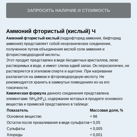
ЗАПРОСИТЬ НАЛИЧИЕ И СТОИМОСТЬ
Аммоний фтористый (кислый) Ч
Аммоний фтористый кислый
(гидрофторид аммония, бифторид
аммония) представляет собой неорганическое соединение,
полученное путем объединения кислой соли аммония и
фтористоводородной кислоты.
Этот продукт представлен в виде бесцветных кристаллов, легко
растворимых в воде, и имеет слегка едкий запах. Он гигроскопичен, не
растворяется в этиловом спирте и ацетоне. При нагревании
разлагается на аммиак и фтороводородную кислоту. Не
рекомендуется хранить в замкнутых помещениях из-за его
токсичности.
Химическая формула
данного соединения представлена
элементами: NH
(HF
), содержание которых в продукте основного
4
2
вещества и примесей представлено в таблице:
Показатель
Массовая доля, %
Основное вещество
> 98
Остаток после прокаливания в виде сульфатов
< 0,05
Сульфаты
< 0,005
Хлориды
< 0,001