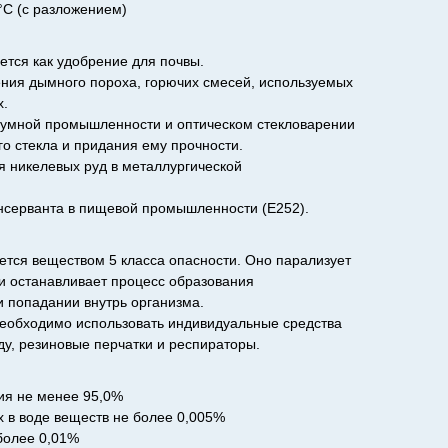
°C (с разложением)
ется как удобрение для почвы.
ния дымного пороха, горючих смесей, используемых
х.
куумной промышленности и оптическом стекловарении
го стекла и придания ему прочности.
 никелевых руд в металлургической
онсерванта в пищевой промышленности (E252).
ется веществом 5 класса опасности. Оно парализует
и останавливает процесс образования
и попадании внутрь организма.
необходимо использовать индивидуальные средства
у, резиновые перчатки и респираторы.
ия не менее 95,0%
 в воде веществ не более 0,005%
более 0,01%