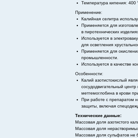
Температура кипения: 400 
Применение:
Калийная селитра использу
Применяется для изготовле
в пиротехнических изделия
Используется в электрова
для осветления хрустально
Применяется для окисления
промышленности.
Используется в качестве к
Особенности:
Калий азотистокислый явля
сосудодвигательный центр 
метгемоглобина в крови пр
При работе с препаратом 
защиты, включая спецодежд
Технические данные:
Массовая доля азотистого кал
Массовая доля нерастворимых
Массовая доля сульфатов не 