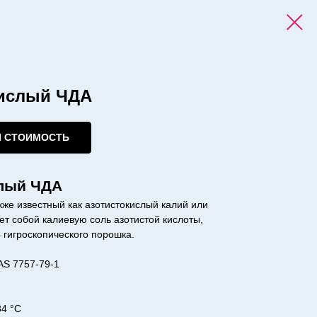
кислый ЧДА
И СТОИМОСТЬ
слый ЧДА
кже известный как азотистокислый калий или
ет собой калиевую соль азотистой кислоты,
 гигроскопического порошка.
AS 7757-79-1
34 °C