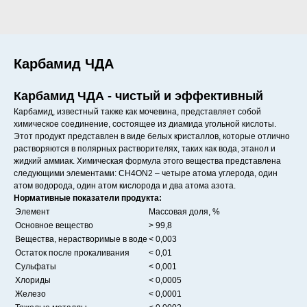
Карбамид ЧДА
Карбамид ЧДА - чистый и эффективный
Карбамид, известный также как мочевина, представляет собой
химическое соединение, состоящее из диамида угольной кислоты.
Этот продукт представлен в виде белых кристаллов, которые отлично
растворяются в полярных растворителях, таких как вода, этанол и
жидкий аммиак. Химическая формула этого вещества представлена
следующими элементами: CH4ON2 – четыре атома углерода, один
атом водорода, один атом кислорода и два атома азота.
Нормативные показатели продукта:
Элемент
Массовая доля, %
Основное вещество
> 99,8
Вещества, нерастворимые в воде
< 0,003
Остаток после прокаливания
< 0,01
Сульфаты
< 0,001
Хлориды
< 0,0005
Железо
< 0,0001