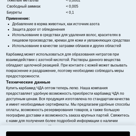
Тяжелые металлы
< 0,0002
Свободный аммиак
< 0,005
Биуреты
< 0,1
Применение:
Добавление в корма животных, как источник азота
Защита дорог от обледенения
Использование в средствах для удаления волос, красителях в
пищевом производстве, кремах для кожи и увлажняющих средствах
Использование в качестве затравки облаков и других областей
Карбамид может использоваться для образования нитратов при
взаимодействии с азотной кислотой. Растворы данного вещества
обладают щелочной реакцией. При контакте с кожей может вызывать
покраснение и раздражение, поэтому необходимо соблюдать меры
предосторожности.
Технические данные
Купить карбамид ЧДА оптом теперь легко. Наша компания
предоставляет удобную возможность приобрести карбамид ЧДА по
доступным ценам. Вся продукция изготовлена по стандартам качества
и имеет необходимые сертификаты. Мы предлагаем удобные способы
оплаты, возможность резервирования товаров, а также большую
географию доставки и возможность заказа крупных партий. Свяжитесь
с нами для получения более подробной информации о наличии
товара и его стоимости. Наши менеджеры всегда готовы помочь вам
сделать правильный выбор.