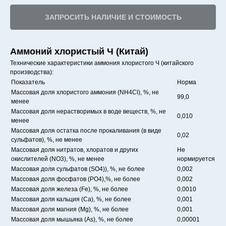
ЗАПРОСИТЬ НАЛИЧИЕ И СТОИМОСТЬ
Аммоний хлористый Ч (Китай)
Технические характеристики аммония хлористого Ч (китайского
производства):
Показатель
Норма
Массовая доля хлористого аммония (NH4Cl), %, не
99,0
менее
Массовая доля нерастворимых в воде веществ, %, не
0,010
менее
Массовая доля остатка после прокаливания (в виде
0,02
сульфатов), %, не менее
Массовая доля нитратов, хлоратов и других
Не
окислителей (NO3), %, не менее
нормируется
Массовая доля сульфатов (SO4)), %, не более
0,002
Массовая доля фосфатов (PO4),%, не более
0,002
Массовая доля железа (Fe), %, не более
0,0010
Массовая доля кальция (Ca), %, не более
0,001
Массовая доля магния (Mg), %, не более
0,001
Массовая доля мышьяка (As), %, не более
0,00001