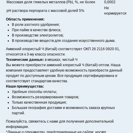
Массовая доля тяжелых металлов (Pb), %, не более
0,0002
Не
pH раствора перпарата с массовой долей 5%
нормируется
Область применения:
В роли азотного удобрения;
При пайке в качестве флюса;
В производстве электролитов;
В производстве веществ для создания искусственного дыма.
Аммоний хлористый Ч (Китай) соответствует ОКП 26 2116 0920 01,
относится к 3-му классу опасности.
Технические данные:
в мешках, чистый Ч
Вы можете приобрести аммоний хлористый Ч (Китай) оптом. Наша
компания предоставляет удобную возможность приобрести данный
продукт по доступным ценам. Вся продукция сертифицирована и
соответствует стандартам качества.
Наши преимущества:
Удобные способы оплаты;
Возможность резервирования товаров;
Только качественная продукция;
Большая география доставки и возможность заказа крупных
партий.
Пожалуйста, свяжитесь с нами для получения дополнительной
информации.
*Данные о стоимости, представленные на сайте, носят