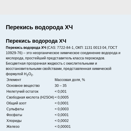
Перекись водорода ХЧ
Перекись водорода ХЧ
Перекись водорода ХЧ
(CAS: 7722-84-1, ОКП: 1131 0013 04, ГОСТ
10929-76) – это неорганическое химическое соединение водорода и
кислорода, простейший представитель класса пероксидов.
Бесцветная прозрачная жидкость с окислительными и
восстановительными свойствами, представленная химической
формулой H
O
.
2
2
Элемент
Массовая доля, %
Основное вещество
30 – 35
Нелетучий остаток
< 0,001
Свободная кислота (H2SO4)
< 0,0005
Общий азот
< 0,0001
Сульфаты
< 0,0003
Фосфаты
< 0,0001
Хлориды
< 0,0002
Железо
< 0,00001