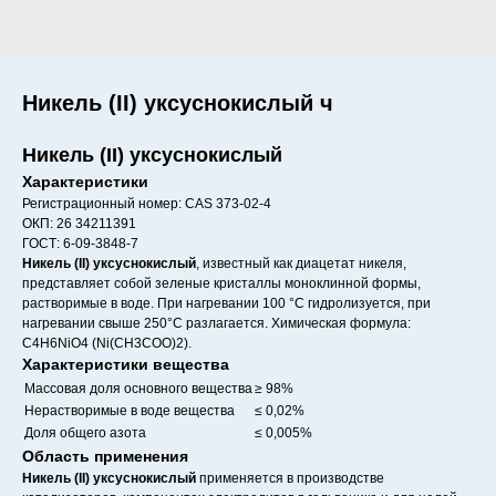
Никель (II) уксуснокислый ч
Никель (II) уксуснокислый
Характеристики
Регистрационный номер: CAS 373-02-4
ОКП: 26 34211391
ГОСТ: 6-09-3848-7
Никель (II) уксуснокислый
, известный как диацетат никеля,
представляет собой зеленые кристаллы моноклинной формы,
растворимые в воде. При нагревании 100 °С гидролизуется, при
нагревании свыше 250°С разлагается. Химическая формула:
C4H6NiO4 (Ni(CH3COO)2).
Характеристики вещества
Массовая доля основного вещества
≥ 98%
Нерастворимые в воде вещества
≤ 0,02%
Доля общего азота
≤ 0,005%
Область применения
Никель (II) уксуснокислый
применяется в производстве