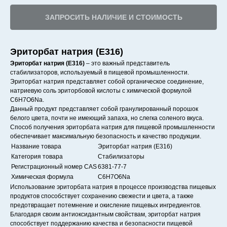
ЗАПРОСИТЬ НАЛИЧИЕ И СТОИМОСТЬ
Эриторбат натрия (Е316)
Эриторбат натрия (Е316)
– это важный представитель
стабилизаторов, используемый в пищевой промышленности.
Эриторбат натрия представляет собой органическое соединение,
натриевую соль эриторбовой кислоты с химической формулой
C6H7O6Na.
Данный продукт представляет собой гранулированный порошок
белого цвета, почти не имеющий запаха, но слегка соленого вкуса.
Способ получения эриторбата натрия для пищевой промышленности
обеспечивает максимальную безопасность и качество продукции.
Название товара
Эриторбат натрия (Е316)
Категория товара
Стабилизаторы
Регистрационный номер CAS
6381-77-7
Химическая формула
C6H7O6Na
Использование эриторбата натрия в процессе производства пищевых
продуктов способствует сохранению свежести и цвета, а также
предотвращает потемнение и окисление пищевых ингредиентов.
Благодаря своим антиоксидантным свойствам, эриторбат натрия
способствует поддержанию качества и безопасности пищевой