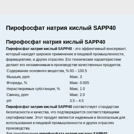
Пирофосфат натрия кислый SAPP40
Пирофосфат натрия кислый SAPP40
Пирофосфат натрия кислый SAPP40
- это эффективный консервант,
который находит широкое применение в пищевой промышленности,
фармацевтике, и других отраслях. Его технические характеристики
делают его незаменимым в производстве качественных продуктов.
Содержание основного вещества, %
93 – 100.5
Мышьяк, ppm
Макс. 3
Фториды, %
Макс. 0.005
Нерастворимые субстанции, %
Макс. 1.0
Свинец, ppm
Макс. 2.0
pH
3.5 – 4.5
Пирофосфат натрия кислый SAPP40
соответствует стандартам
безопасности и качества, что подтверждается соответствующими
сертификатами. Этот продукт является надежным и безопасным для
использования в пищевой промышленности и других отраслях
производства.
Для приобретения
пирофосфата натрия кислого SAPP40