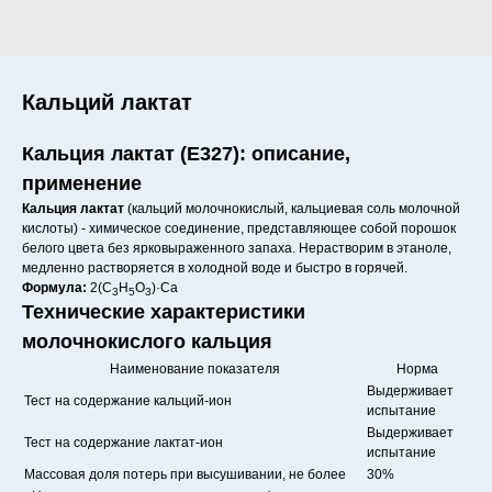
Кальций лактат
Кальция лактат (E327): описание,
применение
Кальция лактат
(кальций молочнокислый, кальциевая соль молочной
кислоты) - химическое соединение, представляющее собой порошок
белого цвета без ярковыраженного запаха. Нерастворим в этаноле,
медленно растворяется в холодной воде и быстро в горячей.
Формула:
2(C
H
O
)·Ca
3
5
3
Технические характеристики
молочнокислого кальция
Наименование показателя
Норма
Выдерживает
Тест на содержание кальций-ион
испытание
Выдерживает
Тест на содержание лактат-ион
испытание
Массовая доля потерь при высушивании, не более
30%