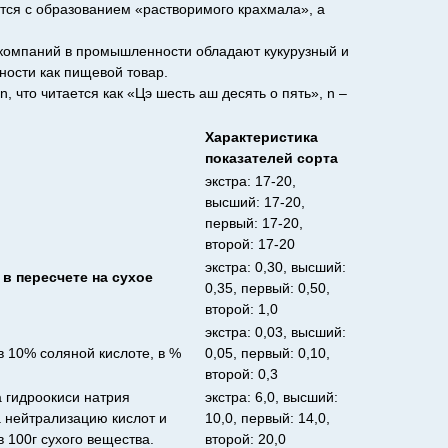
тся с образованием «растворимого крахмала», а
компаний в промышленности обладают кукурузный и
ности как пищевой товар.
 что читается как «Цэ шесть аш десять о пять», n –
Характеристика
показателей сорта
экстра: 17-20,
высший: 17-20,
первый: 17-20,
второй: 17-20
экстра: 0,30, высший:
в пересчете на сухое
0,35, первый: 0,50,
второй: 1,0
экстра: 0,03, высший:
в 10% соляной кислоте, в %
0,05, первый: 0,10,
второй: 0,3
а гидроокиси натрия
экстра: 6,0, высший:
а нейтрализацию кислот и
10,0, первый: 14,0,
 100г сухого вещества.
второй: 20,0