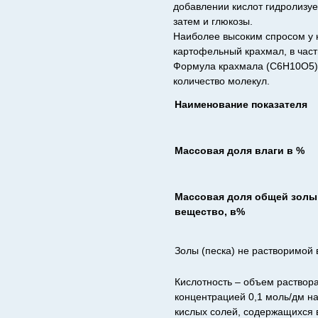
добавлении кислот гидролизуе
затем и глюкозы.
Наиболее высоким спросом у 
картофельный крахмал, в част
Формула крахмала (C6H10O5)n,
количество молекул.
Наименование показателя
Массовая доля влаги в %
Массовая доля общей золы 
вещество, в%
Золы (песка) не растворимой 
Кислотность – объем раствор
концентрацией 0,1 моль/дм н
кислых солей, содержащихся в