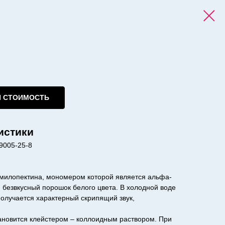
И СТОИМОСТЬ
истики
9005-25-8
милопектина, мономером которой является альфа-
я безвкусный порошок белого цвета. В холодной воде
получается характерный скрипящий звук,
тановится клейстером – коллоидным раствором. При