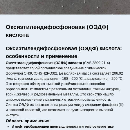
Оксиэтилендифосфоновая (ОЭДФ)
кислота
Оксиэтилендифосфоновая (ОЭДФ) кислота:
особенности и применение
Оксиэтилендифосфоновая (ОЭДФ) кислота
(CAS 2809-21-4)
представляет собой органическое соединение с химической
формулой CH3C(OH)(H2PO3)2. Её молярная масса составляет 206.02
г/моль, температура плавления – 198—200 °C, а разложение – 250 °C.
Это вещество обладает высокой устойчивостью и способно
образовывать комплексы с различными металлами, такими как уран,
торий, железо, и редкоземельные металлы. Это свойство нашло
широкое применение в различных отраслях промышленности.
Синтез ОЭДФ основывается на реакции между хлоридом фосфора (III)
и этановой кислотой, что позволяет получить вещество высокой
чистоты.
Область применения:
В
нефтедобывающей промышленности и теплоэнергетике