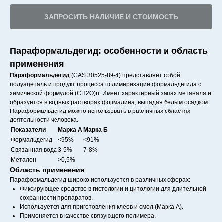
ЗАПРОСИТЬ НАЛИЧИЕ И СТОИМОСТЬ
Параформальдегид: особенности и область
применения
Параформальдегид
(CAS 30525-89-4) представляет собой
полуацеталь и продукт процесса полимеризации формальдегида с
химической формулой (CH2O)n. Имеет характерный запах метаналя и
образуется в водных растворах формалина, выпадая белым осадком.
Параформальдегид можно использовать в различных областях
деятельности человека.
Показатели
Марка А
Марка Б
Формальдегид
<95%
<91%
Связанная вода
3-5%
7-8%
Металон
>0,5%
Область применения
Параформальдегид широко используется в различных сферах:
Фиксирующее средство в гистологии и цитологии для длительной
сохранности препаратов.
Используется для приготовления клеев и смол (Марка А).
Применяется в качестве связующего полимера.