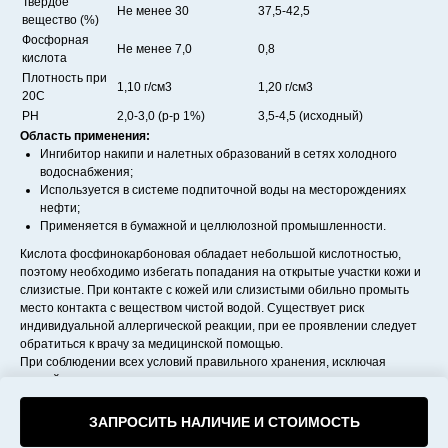
Твердое
Не менее 30
37,5-42,5
вещество (%)
Фосфорная
Не менее 7,0
0,8
кислота
Плотность при
1,10 г/см3
1,20 г/см3
20С
PH
2,0-3,0 (р-р 1%)
3,5-4,5 (исходный)
Область применения:
Ингибитор накипи и налетных образований в сетях холодного
водоснабжения;
Используется в системе подпиточной воды на месторождениях
нефти;
Применяется в бумажной и целлюлозной промышленности.
Кислота фосфинокарбоновая обладает небольшой кислотностью,
поэтому необходимо избегать попадания на открытые участки кожи и
слизистые. При контакте с кожей или слизистыми обильно промыть
место контакта с веществом чистой водой. Существует риск
индивидуальной аллергической реакции, при ее проявлении следует
обратиться к врачу за медицинской помощью.
При соблюдении всех условий правильного хранения, исключая
воздействие солнечного света и влаги, товар может сохранять свои
свойства до одного года.
ЗАПРОСИТЬ НАЛИЧИЕ И СТОИМОСТЬ