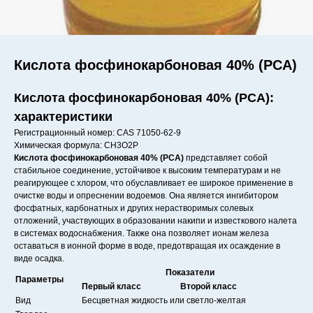
Кислота фосфинокарбоновая 40% (PCA)
Кислота фосфинокарбоновая 40% (PCA):
характеристики
Регистрационный номер: CAS 71050-62-9
Химическая формула: CH3O2P
Кислота фосфинокарбоновая 40% (PCA)
представляет собой
стабильное соединение, устойчивое к высоким температурам и не
реагирующее с хлором, что обуславливает ее широкое применение в
очистке воды и опреснении водоемов. Она является ингибитором
фосфатных, карбонатных и других нерастворимых солевых
отложений, участвующих в образовании накипи и известкового налета
в системах водоснабжения. Также она позволяет ионам железа
оставаться в ионной форме в воде, предотвращая их осаждение в
виде осадка.
Показатели
Параметры
Первый класс
Второй класс
Вид
Бесцветная жидкость или светло-желтая