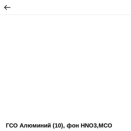
ГСО Алюминий (10), фон НNО3,МСО