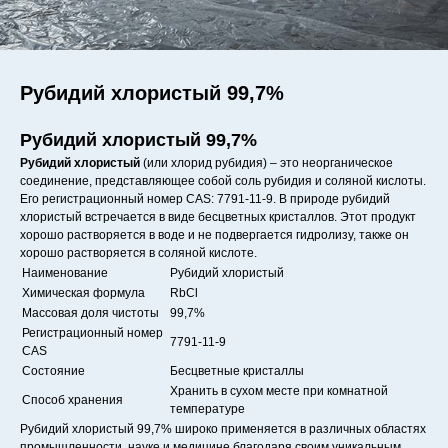
Рубидий хлористый 99,7%
Рубидий хлористый 99,7%
Рубидий хлористый
(или хлорид рубидия) – это неорганическое
соединение, представляющее собой соль рубидия и соляной кислоты.
Его регистрационный номер CAS: 7791-11-9. В природе рубидий
хлористый встречается в виде бесцветных кристаллов. Этот продукт
хорошо растворяется в воде и не подвергается гидролизу, также он
хорошо растворяется в соляной кислоте.
Наименование
Рубидий хлористый
Химическая формула
RbCl
Массовая доля чистоты
99,7%
Регистрационный номер
7791-11-9
CAS
Состояние
Бесцветные кристаллы
Хранить в сухом месте при комнатной
Способ хранения
температуре
Рубидий хлористый 99,7% широко применяется в различных областях
промышленности, науке и медицине благодаря своим уникальным