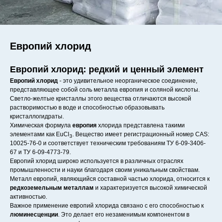
Европий хлорид
Европий хлорид: редкий и ценный элемент
Европий хлорид
- это удивительное неорганическое соединение,
представляющее собой соль металла европия и соляной кислоты.
Светло-желтые кристаллы этого вещества отличаются высокой
растворимостью в воде и способностью образовывать
кристаллогидраты.
Химическая формула
европия
хлорида представлена такими
элементами как EuCl
. Вещество имеет регистрационный номер CAS:
3
10025-76-0 и соответствует техническим требованиям ТУ 6-09-3406-
67 и ТУ 6-09-4773-79.
Европий хлорид широко используется в различных отраслях
промышленности и науки благодаря своим уникальным свойствам.
Металл европий, являющийся составной частью хлорида, относится к
редкоземельным металлам
и характеризуется высокой химической
активностью.
Важное применение европий хлорида связано с его способностью к
люминесценции
. Это делает его незаменимым компонентом в