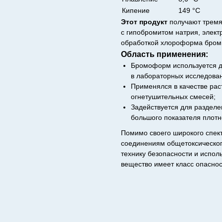
Кипение
149 °C
Этот продукт
получают тремя
с гипобромитом натрия, элект
обработкой хлороформа бро
Область применения:
Бромоформ используется дл
в лабораторных исследова
Применялся в качестве рас
огнетушительных смесей;
Задействуется для разделе
большого показателя плотн
Помимо своего широкого спек
соединениям общетоксическог
технику безопасности и исполь
вещество имеет класс опаснос