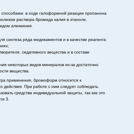
 способами: в ходе галоформной реакции пропанона
ролизом раствора бромида калия в этаноле,
мидом алюминия.
я синтеза ряда медикаментов и в качестве реагента
ниях;
творителя, седативного вещества и в составе
ния некоторых видов минералов из-за достаточно
ости вещества.
тра применения, бромоформ относится к
о действия. При работе с ним следует соблюдать
зовать средства индивидуальной защиты, так как это
ти 3.