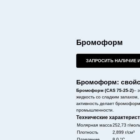
Бромоформ
ЗАПРОСИТЬ НАЛИЧИЕ 
Бромоформ: свойс
Бромоформ (CAS 75-25-2)
– 
жидкость со сладким запахо
активность делает бромоформ
промышленности.
Технические характерист
Молярная масса
252,73 г/мол
Плотность
2,899 г/см³
Плавление
8,0 °C