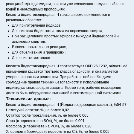
реакцию йода с диамидом, а затем уже смешивают полученный газ с
водой в необходимых пропорциях.
Кислота йодистоводородная Ч также широко применяется в
различных областях:
Для приготовления йодидов;
Для синтеза йодистого алкила из первичного спирта;
При расщеплении простых эфиров с выходом йодных солей и
алкиловых спиртов;
В восстановительных реакциях;
Для отбеливания и гравировки;
Для очистки металлов.
Кислота йодистоводородная Ч соответствует ОКП 26 1232, область её
применения касается третьего класса опасности, и она является
умеренно опасным реагентом. При работе с ней необходимо
соблюдение правил техники безопасности и использование
индивидуальных средств защиты. Кроме того, рабочее помещение
должно быть оборудовано вытяжной и вентиляционной системами.
Технические данные:
Кислота йодистоводородная Ч (Йодистоводородная кислота), %54-57
Нелетучий остаток, %, не более 0,02
Остаток после прокаливания, %, не более 0,005
Сера (в пересчете на SO4), %, не более 0,001
Фосфора (в пересчете на PO4), %, не более 0.020
Хлоридов и бромидов (в пересчете на Cl), %, не более 0,005