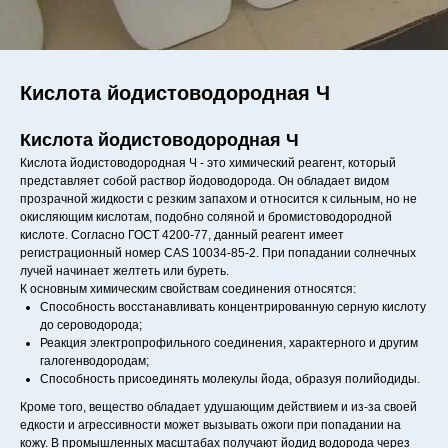
Кислота йодистоводородная Ч
Кислота йодистоводородная Ч
Кислота йодистоводородная Ч - это химический реагент, который
представляет собой раствор йодоводорода. Он обладает видом
прозрачной жидкости с резким запахом и относится к сильным, но не
окисляющим кислотам, подобно соляной и бромистоводородной
кислоте. Согласно ГОСТ 4200-77, данный реагент имеет
регистрационный номер CAS 10034-85-2. При попадании солнечных
лучей начинает желтеть или буреть.
К основным химическим свойствам соединения относятся:
Способность восстанавливать концентрированную серную кислоту
до сероводорода;
Реакция электропрофильного соединения, характерного и другим
галогенводородам;
Способность присоединять молекулы йода, образуя полийодиды.
Кроме того, вещество обладает удушающим действием и из-за своей
едкости и агрессивности может вызывать ожоги при попадании на
кожу. В промышленных масштабах получают йодид водорода через