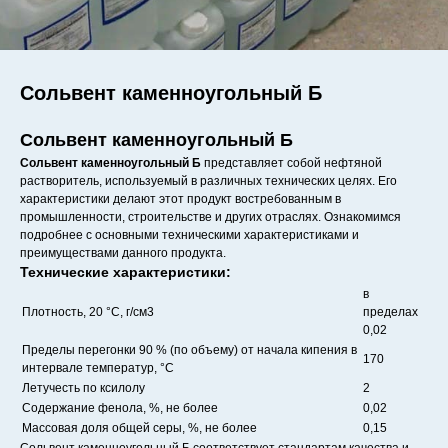
Сольвент каменноугольный Б
Сольвент каменноугольный Б
Сольвент каменноугольный Б
представляет собой нефтяной
растворитель, используемый в различных технических целях. Его
характеристики делают этот продукт востребованным в
промышленности, строительстве и других отраслях. Ознакомимся
подробнее с основными техническими характеристиками и
преимуществами данного продукта.
Технические характеристики:
в
Плотность, 20 °С, г/см3
пределах
0,02
Пределы перегонки 90 % (по объему) от начала кипения в
170
интервале температур, °С
Летучесть по ксилолу
2
Содержание фенола, %, не более
0,02
Массовая доля общей серы, %, не более
0,15