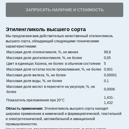
ЗАПРОСИТЬ НАЛИЧИЕ И СТОИМОСТЬ
Этиленгликоль высшего сорта
Мы предлагаем вам действительно качественный этиленгликоль
высшего сорта, обладающий следующими техническими
характеристиками:
Массовая доля этиленгликоля, %, не менее
99,8
Массовая доля диэтиленгликоля, %, не более
0,05
Цвет в единицах Хазена, не более: в обычном состоянии
5
Массовая доля остатка после прокаливания, %, не более
0,001
Массовая доля железа, %, не более
0,00001
Массовая доля воды, %, не более
0,1
Массовая доля кислот в пересчете на уксусную, %, не
0,0006
более
1,431-
Показатель преломления при 20°C
1,432
Область применения:
Этиленгликоль высшего сорта находит
широкое применение в химической и фармацевтической, текстильной
и электротехнической, автомобильной и авиационной
промышленностях.