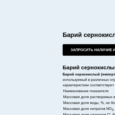
Барий сернокис
ЗАПРОСИТЬ НАЛИЧИЕ 
Барий сернокислы
Барий сернокислый (импор
используемый в различных от
характеристики соответствуют
Наименование показателя
Массовая доля растворимых в
Массовая доля воды, %, не б
Массовая доля нитратов NO
3
Массовая доля хлоридов Cl, %