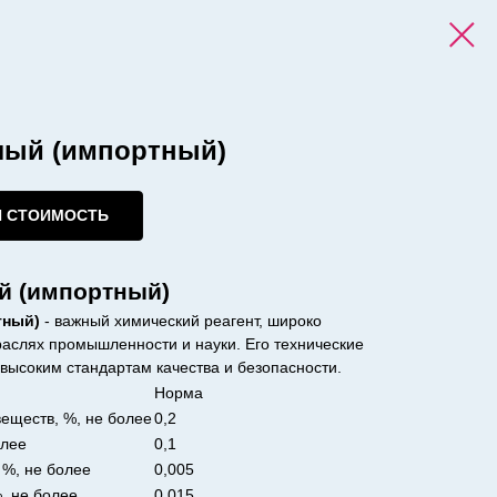
лый (импортный)
И СТОИМОСТЬ
й (импортный)
тный)
- важный химический реагент, широко
раслях промышленности и науки. Его технические
 высоким стандартам качества и безопасности.
Норма
еществ, %, не более
0,2
олее
0,1
, %, не более
0,005
, не более
0,015