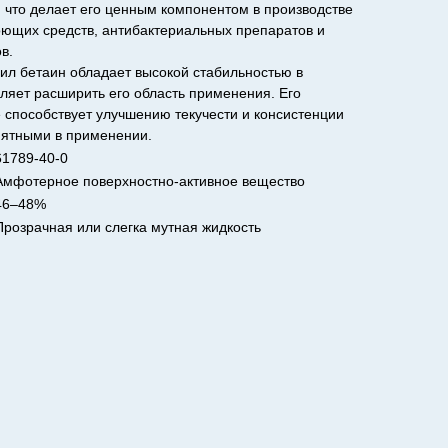
 что делает его ценным компонентом в производстве
оющих средств, антибактериальных препаратов и
в.
ил бетаин обладает высокой стабильностью в
оляет расширить его область применения. Его
 способствует улучшению текучести и консистенции
иятными в применении.
61789-40-0
Амфотерное поверхностно-активное вещество
46–48%
Прозрачная или слегка мутная жидкость