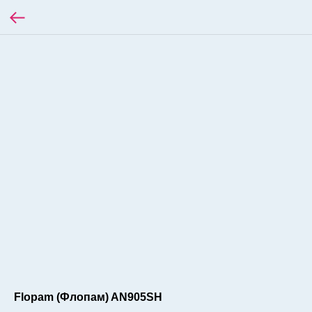
Flopam (Флопам) AN905SH