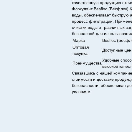
качественную продукцию отече
Флокулянт Besfloc (Бесфлок) 
воды, обеспечивает быструю 
процесс фильтрации. Примене
очистки воды от различных за
безопасной для использовани
Марка
Besfloc (Бесфл
Оптовая
Доступные це
покупка
Удобные спосо
Преимущества
высокое качес
Связавшись с нашей компание
стоимости и доставке продук
безопасности, обеспечивая д
условиям.