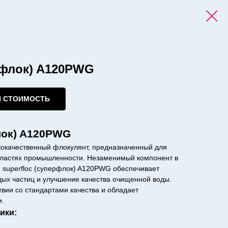
рфлок) A120PWG
И СТОИМОСТЬ
лок) A120PWG
ококачественный флокулянт, предназначенный для
бластях промышленности. Незаменимый компонент в
, superfloc (суперфлок) A120PWG обеспечивает
ых частиц и улучшение качества очищенной воды.
твии со стандартами качества и обладает
и.
ики: