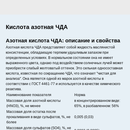
Кислота азотная ЧДА
Азотная кислота ЧДА: описание и свойства
Азотная кислота ЧДА представляет собой жидкость маслянистой
консистенции, обладающую терпким удушливым запахом при
определенных условиях. В нормальном состоянии она не имеет
выраженного цвета, однако под воздействием солнечных лучей может
приобрести слабый желтоватый оттенок. Это сильная односоставная
кислота, известная по сокращению ЧДА, что означает "чистая для
анализа". Она является одной из марок азотной кислоты в
соответствии с ГОСТ 4461-77 и используется в качестве химического
реактива.
Наименование показателя
Норма
Массовая доля азотной кислоты
в концентрированном виде:
(HNO3), %, не менее
65%, в разбавленном: 56%
Массовая доля остатка после
прокаливания в виде сульфатов, %, не
0,005 (0,03)
более
Массовая доля сульфатов (SO4), %, не