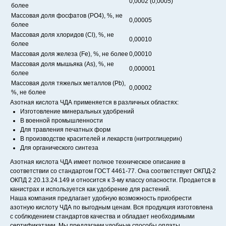
0,0002 (0,0005)
более
Массовая доля фосфатов (РО4), %, не
0,00005
более
Массовая доля хлоридов (Сl), %, не
0,00010
более
Массовая доля железа (Fe), %, не более
0,00010
Массовая доля мышьяка (As), %, не
0,000001
более
Массовая доля тяжелых металлов (Рb),
0,00002
%, не более
Азотная кислота ЧДА применяется в различных областях:
Изготовление минеральных удобрений
В военной промышленности
Для травления печатных форм
В производстве красителей и лекарств (нитроглицерин)
Для органического синтеза
Азотная кислота ЧДА имеет полное техническое описание в
соответствии со стандартом ГОСТ 4461-77. Она соответствует ОКПД-2
ОКПД 2 20.13.24.149 и относится к 3-му классу опасности. Продается в
канистрах и используется как удобрение для растений.
Наша компания предлагает удобную возможность приобрести
азотную кислоту ЧДА по выгодным ценам. Вся продукция изготовлена
с соблюдением стандартов качества и обладает необходимыми
сертификатами. Мы предлагаем удобные способы оплаты,