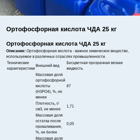
Ортофосфорная кислота ЧДА 25 кг
Ортофосфорная кислота ЧДА 25 кг
Описание:
Ортофосфорная кислота - важное химическое вещество,
используемое в различных отраслях промышленности.
Технические
Бесцветная прозрачная вязкая
Внешний вид
характеристики
жидкость
Массовая доля
ортофосфорной
кислоты
87
(H3PO4), %, не
менее
Плотность, г/
1,71
см3, не менее
Массовая доля
остатка после
0,05
прокаливания,
%, не более
Массовая доля