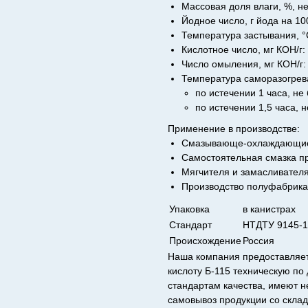
Массовая доля влаги, %, не
Йодное число, г йода на 10
Температура застывания, °
Кислотное число, мг КОН/г:
Число омыления, мг КОН/г:
Температура саморазогрева
по истечении 1 часа, не
по истечении 1,5 часа, н
Применение в производстве:
Смазывающе-охлаждающие
Самостоятельная смазка п
Мягчителя и замасливателя
Производство полуфабрика
Упаковка
в канистрах
Стандарт
НТДТУ 9145-1
Происхождение
Россия
Наша компания предоставляе
кислоту Б-115 техническую по
стандартам качества, имеют 
самовывоз продукции со склад