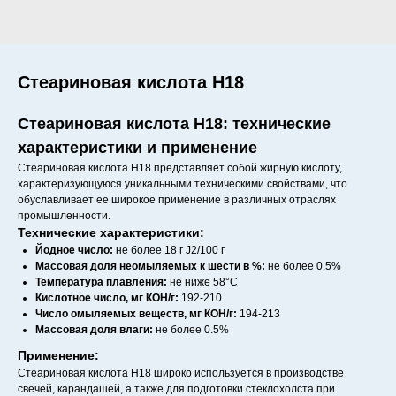
Стеариновая кислота Н18
Стеариновая кислота Н18: технические
характеристики и применение
Стеариновая кислота Н18 представляет собой жирную кислоту,
характеризующуюся уникальными техническими свойствами, что
обуславливает ее широкое применение в различных отраслях
промышленности.
Технические характеристики:
Йодное число:
не более 18 г J2/100 г
Массовая доля неомыляемых к шести в %:
не более 0.5%
Температура плавления:
не ниже 58°C
Кислотное число, мг КОН/г:
192-210
Число омыляемых веществ, мг КОН/г:
194-213
Массовая доля влаги:
не более 0.5%
Применение:
Стеариновая кислота Н18 широко используется в производстве
свечей, карандашей, а также для подготовки стеклохолста при