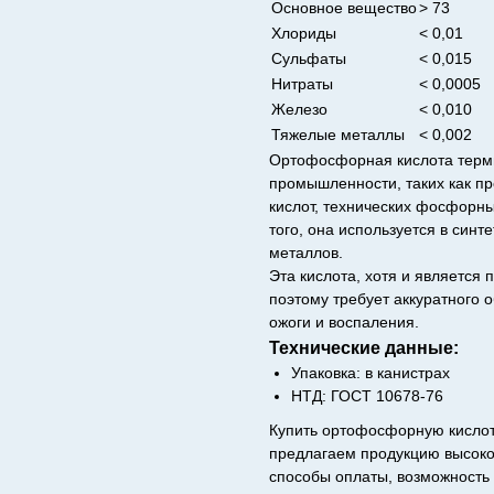
Основное вещество
> 73
Хлориды
< 0,01
Сульфаты
< 0,015
Нитраты
< 0,0005
Железо
< 0,010
Тяжелые металлы
< 0,002
Ортофосфорная кислота терми
промышленности, таких как п
кислот, технических фосфорн
того, она используется в син
металлов.
Эта кислота, хотя и является 
поэтому требует аккуратного 
ожоги и воспаления.
Технические данные:
Упаковка: в канистрах
НТД: ГОСТ 10678-76
Купить ортофосфорную кислот
предлагаем продукцию высоко
способы оплаты, возможность 