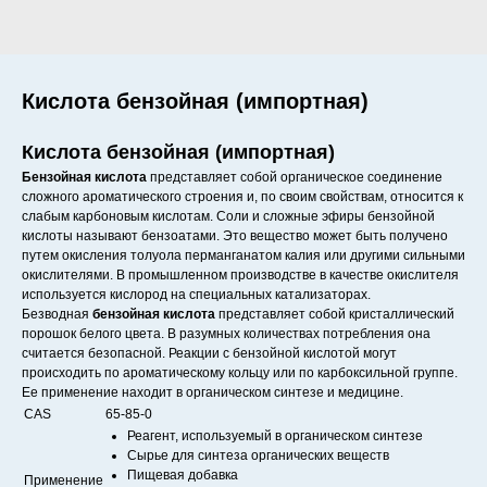
Кислота бензойная (импортная)
Кислота бензойная (импортная)
Бензойная кислота
представляет собой органическое соединение
сложного ароматического строения и, по своим свойствам, относится к
слабым карбоновым кислотам. Соли и сложные эфиры бензойной
кислоты называют бензоатами. Это вещество может быть получено
путем окисления толуола перманганатом калия или другими сильными
окислителями. В промышленном производстве в качестве окислителя
используется кислород на специальных катализаторах.
Безводная
бензойная кислота
представляет собой кристаллический
порошок белого цвета. В разумных количествах потребления она
считается безопасной. Реакции с бензойной кислотой могут
происходить по ароматическому кольцу или по карбоксильной группе.
Ее применение находит в органическом синтезе и медицине.
CAS
65-85-0
Реагент, используемый в органическом синтезе
Сырье для синтеза органических веществ
Пищевая добавка
Применение