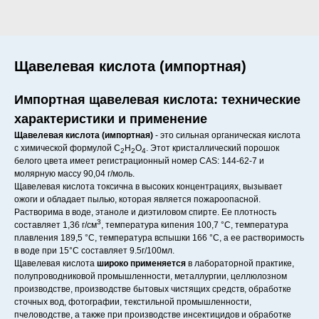
Щавелевая кислота (импортная)
Импортная щавелевая кислота: технические
характеристики и применение
Щавелевая кислота (импортная)
- это сильная органическая кислота
с химической формулой C
H
O
. Этот кристаллический порошок
2
2
4
белого цвета имеет регистрационный номер CAS: 144-62-7 и
молярную массу 90,04 г/моль.
Щавелевая кислота токсична в высоких концентрациях, вызывает
ожоги и обладает пылью, которая является пожароопасной.
Растворима в воде, этаноле и диэтиловом спирте. Ее плотность
3
составляет 1,36 г/см
, температура кипения 100,7 °C, температура
плавления 189,5 °C, температура вспышки 166 °C, а ее растворимость
в воде при 15°C составляет 9.5г/100мл.
Щавелевая кислота
широко применяется
в лабораторной практике,
полупроводниковой промышленности, металлургии, целлюлозном
производстве, производстве бытовых чистящих средств, обработке
сточных вод, фотографии, текстильной промышленности,
пчеловодстве, а также при производстве инсектицидов и обработке