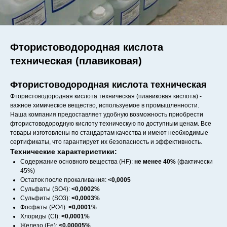
Фтористоводородная кислота
техническая (плавиковая)
Фтористоводородная кислота техническая
Фтористоводородная кислота техническая (плавиковая кислота) -
важное химическое вещество, используемое в промышленности.
Наша компания предоставляет удобную возможность приобрести
фтористоводородную кислоту техническую по доступным ценам. Все
товары изготовлены по стандартам качества и имеют необходимые
сертификаты, что гарантирует их безопасность и эффективность.
Технические характеристики:
Содержание основного вещества (HF):
не менее 40%
(фактически
45%)
Остаток после прокаливания:
<0,0005
Сульфаты (SO4):
<0,0002%
Сульфиты (SO3):
<0,0003%
Фосфаты (PO4):
<0,0001%
Хлориды (Cl):
<0,0001%
Железо (Fe):
<0,00005%