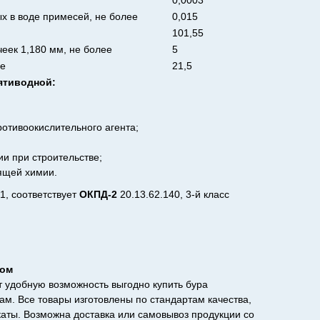
0,0003
х в воде примесей, не более
0,015
101,55
чеек 1,180 мм, не более
5
ее
21,5
ятиводной:
ротивоокислительного агента;
ии при строительстве;
ящей химии.
1, соответствует
ОКПД-2
20.13.62.140, 3-й класс
том
 удобную возможность выгодно купить бура
м. Все товары изготовлены по стандартам качества,
ты. Возможна доставка или самовывоз продукции со