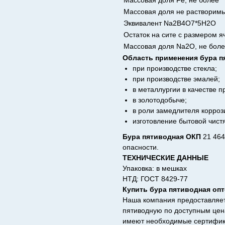
Массовая доля Fe, не более
Массовая доля не растворимы
Эквивалент Na2B4O7*5H2O
Остаток на сите с размером я
Массовая доля Na2O, не бол
Область применения бура п
при производстве стекла;
при производстве эмалей;
в металлургии в качестве п
в золотодобыче;
в роли замедлителя корроз
изготовление бытовой чист
Бура пятиводная ОКП
21 464
опасности.
ТЕХНИЧЕСКИЕ ДАННЫЕ
Упаковка: в мешках
НТД: ГОСТ 8429-77
Купить бура пятиводная оп
Наша компания предоставляет
пятиводную по доступным цена
имеют необходимые сертифика