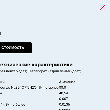
я
И СТОИМОСТЬ
технические характеристики
ат пентагидрат; Тетраборат натрия пентагидрат;
ики
Значение
ества, Na2B4O7*5H2O, %, не менее
99,9
ее
48,54
0,007
4), %, не более
0,0135