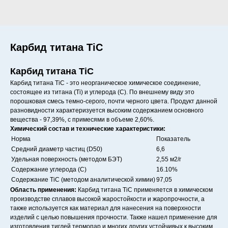
Карбид титана TiC
Карбид титана TiC
Карбид титана TiC - это неорганическое химическое соединение,
состоящее из титана (Ti) и углерода (C). По внешнему виду это
порошковая смесь темно-серого, почти черного цвета. Продукт данной
разновидности характеризуется высоким содержанием основного
вещества - 97,39%, с примесями в объеме 2,60%.
Химический состав и технические характеристики:
Норма
Показатель
Средний диаметр частиц (D50)
6,6
Удельная поверхность (методом БЭТ)
2,55 м2/г
Содержание углерода (C)
16.10%
Содержание TiC (методом аналитической химии)
97,05
Область применения:
Карбид титана TiC применяется в химическом
производстве сплавов высокой жаростойкости и жаропрочности, а
также используется как материал для нанесения на поверхности
изделий с целью повышения прочности. Также нашел применение для
изготовления тиглей термопар и многих других устойчивых к высоким