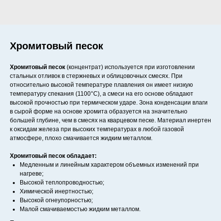
Хромитовый песок
Хромитовый песок
(концентрат) используется при изготовлении
стальных отливок в стержневых и облицовочных смесях. При
относительно высокой температуре плавления он имеет низкую
температуру спекания (1100°С), а смеси на его основе обладают
высокой прочностью при термическом ударе. Зона конденсации влаги
в сырой форме на основе хромита образуется на значительно
большей глубине, чем в смесях на кварцевом песке. Материал инертен
к оксидам железа при высоких температурах в любой газовой
атмосфере, плохо смачивается жидким металлом.
Хромитовый песок обладает:
Медленным и линейным характером объемных изменений при
нагреве;
Высокой теплопроводностью;
Химической инертностью;
Высокой огнеупорностью;
Малой смачиваемостью жидким металлом.